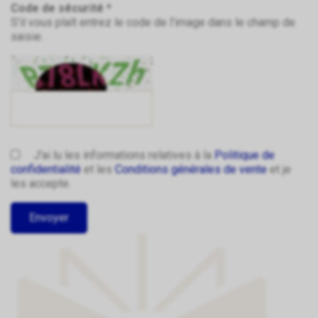
Code de sécurité *
S'il vous plaît entrez le code de l'image dans le champ de
saisie.
J'ai lu les informations relatives à la
Politique de
confidentialité
et les
Conditions générales de vente
et je
les accepte.