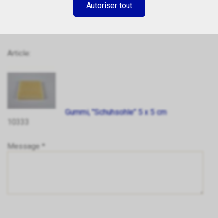
Autoriser tout
Article:
Gummi, "Schuhsohle" 5 x 5 cm
10333
Message *