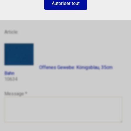
Autoriser tout
Article:
Offenes Gewebe: Königsblau, 35cm
Bahn
10634
Message *