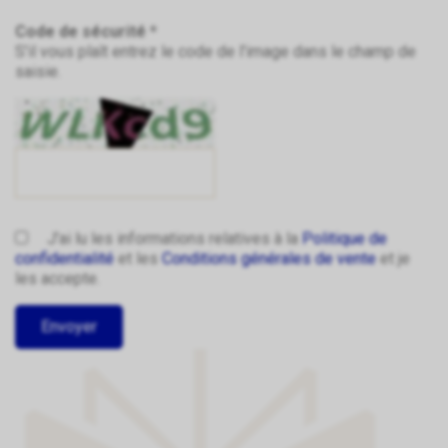
Code de sécurité *
S'il vous plaît entrez le code de l'image dans le champ de
saisie.
J'ai lu les informations relatives à la
Politique de
confidentialité
et les
Conditions générales de vente
et je
les accepte.