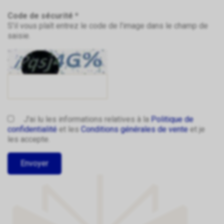
Code de sécurité *
S'il vous plaît entrez le code de l'image dans le champ de
saisie.
J'ai lu les informations relatives à la
Politique de
confidentialité
et les
Conditions générales de vente
et je
les accepte.