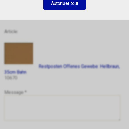
Autoriser tout
Article:
Restposten Offenes Gewebe: Hellbraun,
35cm Bahn
10670
Message *