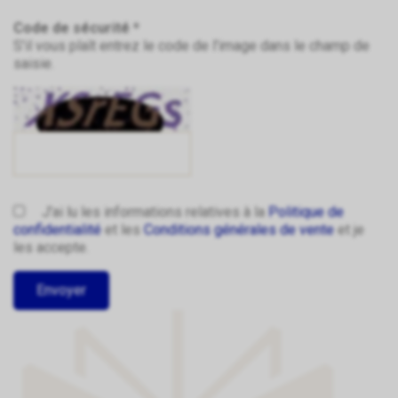
Code de sécurité *
S'il vous plaît entrez le code de l'image dans le champ de
saisie.
J'ai lu les informations relatives à la
Politique de
confidentialité
et les
Conditions générales de vente
et je
les accepte.