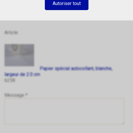
Autoriser tout
Article:
Papier spécial autocollant, blanche,
largeur de 2.0 cm
6258
Message *