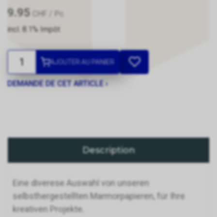
9.95
CHF
/ Pc.
incl. 8.1% Impôt
AJOUTER AU PANIER
DEMANDE DE CET ARTICLE ›
Description
Eine diverese Auswahl von unseren
selbsthergestellten Marmorpapieren, für Ihre
kreativen Projekte.