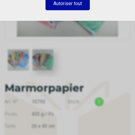
Autoriser tout
Marmorpapier
Art. N°:
10730
Stock:
5
Poids:
430
g
/ Pc.
Taille:
26
x
43
cm