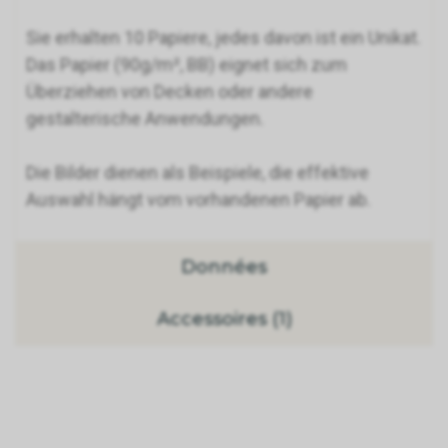
Sie erhalten 10 Papiere, jedes davon ist ein Unikat.
Das Papier (90g/m², BB) eignet sich zum
Überziehen von Decken oder andere
gestalterische Anwendungen.
Die Bilder dienen als Beispiele, die effektive
Auswahl hängt vom vorhandenen Papier ab.
Données
Accessoires (1)