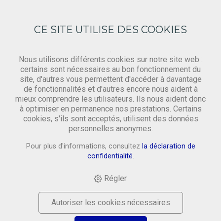
CE SITE UTILISE DES COOKIES
.
Nous utilisons différents cookies sur notre site web :
certains sont nécessaires au bon fonctionnement du
site, d'autres vous permettent d'accéder à davantage
Papier & Karton
de fonctionnalités et d'autres encore nous aident à
mieux comprendre les utilisateurs. Ils nous aident donc
à optimiser en permanence nos prestations. Certains
cookies, s'ils sont acceptés, utilisent des données
HOME
›
SHOP
›
MATERIAL
›
PAPIER & KARTON
›
personnelles anonymes.
JAPANPAPIER, 17GM2, SÄUREFREI, 49 X 69 CM SB
Pour plus d'informations, consultez
la déclaration de
confidentialité
.
Régler
Autoriser les cookies nécessaires