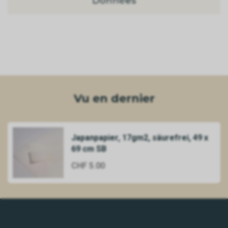
Données
Vu en dernier
Japanpapier, 17gm2, säurefrei, 49 x
69 cm SB
CHF 5.00