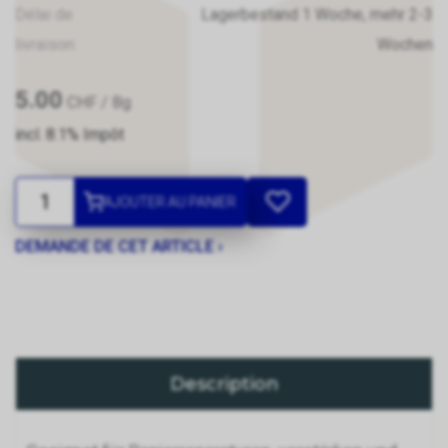
Délai de
Lagerbestand 1 Woche, mehr 2-3
livraison:
Wochen
5.00
CHF
/ Bg
incl. 8.1% Impôt
AJOUTER AU PANIER
DEMANDE DE CET ARTICLE ›
Description