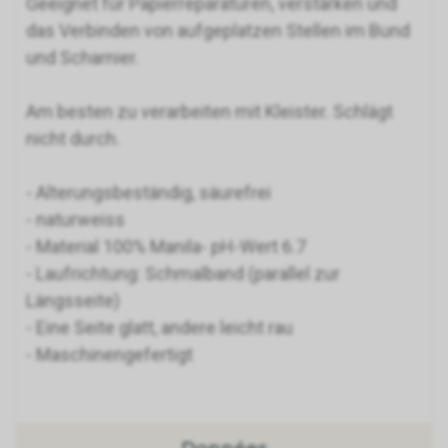
Geeignet für Papierreparaturen, verstärken und
das Verbinden von aufgeplatzen Stellen im Bund
und Scharnier.
Am besten zu verarbeiten mit Kleister. Schlägt
nicht durch.
- Alterungsbeständig, säurefrei
- naturweiss
- Material 100% Manila- pH-Wert 6.7
- Laufrichtung: Schmalband (parallel zur
Längsseite)
- Eine Seite glatt, andere leicht rau
- Maschinengefertigt