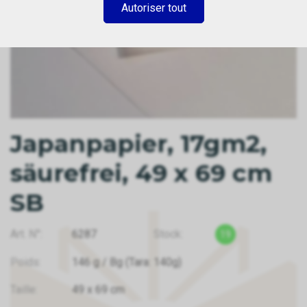
Autoriser tout
Japanpapier, 17gm2,
säurefrei, 49 x 69 cm
SB
Art. N°:
6287
Stock:
19
Poids:
146
g
/ Bg
(Tara: 140g)
Taille:
49
x
69
cm