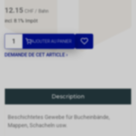
12.15
CHF
/ Bahn
incl. 8.1% Impôt
AJOUTER AU PANIER
DEMANDE DE CET ARTICLE ›
Description
Beschichtetes Gewebe für Bucheinbände,
Mappen, Schacheln usw.