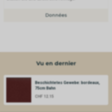
Données
Vu en dernier
Beschichtetes Gewebe: bordeaux,
75cm Bahn
CHF 12.15