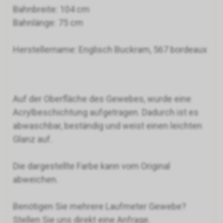
Bahnbreite: 104 cm
Bahnlänge: 75 cm
Herstellername: Englisch Buckram, 567 bordeaux
Auf der Oberfläche des Gewebes, wurde eine
Acrylbeschichtung aufgetragen. Dadurch ist es
abwaschbar, beständig und weist einen leichten
Glanz auf.
Die dargestellte Farbe kann vom Original
abweichen.
Benötigen Sie mehrere Laufmeter Gewebe?
Stellen Sie uns direkt eine Anfrage.