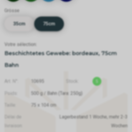
Grösse
35cm
75cm
Votre sélection:
Beschichtetes Gewebe: bordeaux, 75cm
Bahn
Art. N°:
10695
Stock:
5
Poids:
500
g
/ Bahn
(Tara: 250g)
Taille:
75
x
104
cm
Délai de
Lagerbestand 1 Woche, mehr 2-3
livraison:
Wochen