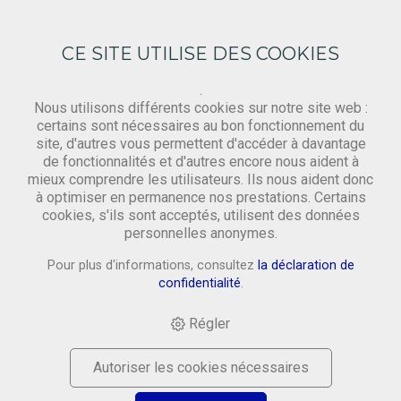
CE SITE UTILISE DES COOKIES
.
Nous utilisons différents cookies sur notre site web :
certains sont nécessaires au bon fonctionnement du
site, d'autres vous permettent d'accéder à davantage
Gewebe
de fonctionnalités et d'autres encore nous aident à
mieux comprendre les utilisateurs. Ils nous aident donc
à optimiser en permanence nos prestations. Certains
cookies, s'ils sont acceptés, utilisent des données
HOME
›
SHOP
›
MATERIAL
›
GEWEBE
›
BESCHICHTETES
personnelles anonymes.
GEWEBE: BORDEAUX, 75CM BAHN
Pour plus d'informations, consultez
la déclaration de
confidentialité
.
Régler
Autoriser les cookies nécessaires