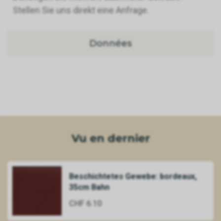
Stellen Sie uns direkt eine Anfrage.
Données
Vu en dernier
Beschichtetes Gewebe: bordeaux,
35cm Bahn
CHF 6.10