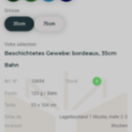
Grösse
35cm
75cm
Votre sélection:
Beschichtetes Gewebe: bordeaux, 35cm
Bahn
Art. N°:
10694
Stock:
8
Poids:
120
g
/ Bahn
Taille:
35
x
104
cm
Délai de
Lagerbestand 1 Woche, mehr 2-3
livraison:
Wochen