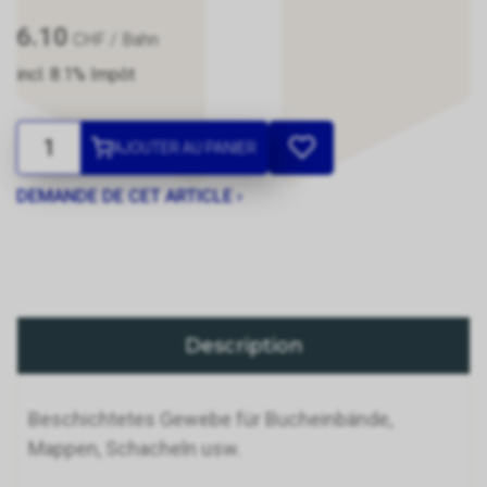
6.10
CHF
/ Bahn
incl. 8.1% Impôt
AJOUTER AU PANIER
DEMANDE DE CET ARTICLE ›
Description
Beschichtetes Gewebe für Bucheinbände,
Mappen, Schacheln usw.