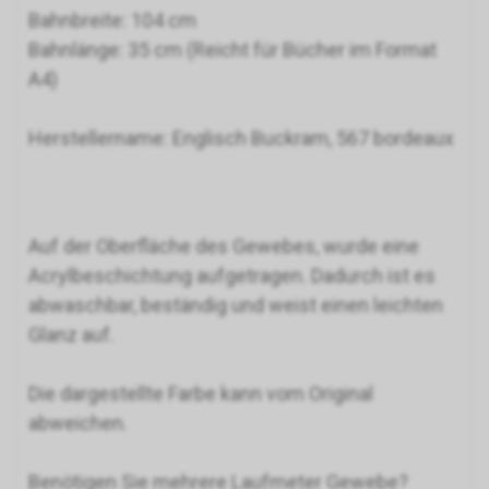
Bahnbreite: 104 cm
Bahnlänge: 35 cm (Reicht für Bücher im Format
A4)
Herstellername: Englisch Buckram, 567 bordeaux
Auf der Oberfläche des Gewebes, wurde eine
Acrylbeschichtung aufgetragen. Dadurch ist es
abwaschbar, beständig und weist einen leichten
Glanz auf.
Die dargestellte Farbe kann vom Original
abweichen.
Benötigen Sie mehrere Laufmeter Gewebe?