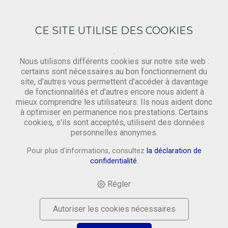
CE SITE UTILISE DES COOKIES
.
Nous utilisons différents cookies sur notre site web :
certains sont nécessaires au bon fonctionnement du
site, d'autres vous permettent d'accéder à davantage
Gewebe
de fonctionnalités et d'autres encore nous aident à
mieux comprendre les utilisateurs. Ils nous aident donc
à optimiser en permanence nos prestations. Certains
cookies, s'ils sont acceptés, utilisent des données
HOME
›
SHOP
›
MATERIAL
›
GEWEBE
›
BESCHICHTETES
personnelles anonymes.
GEWEBE: BORDEAUX, 35CM BAHN
Pour plus d'informations, consultez
la déclaration de
confidentialité
.
Régler
Autoriser les cookies nécessaires