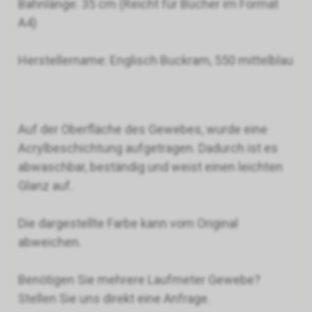
Bahnlänge: 35 cm (Reicht für Bücher im Format
A4)
Herstellername: Englisch Buckram, 550 mittelblau
Auf der Oberfläche des Gewebes, wurde eine
Acrylbeschichtung aufgetragen. Dadurch ist es
abwaschbar, beständig und weist einen leichten
Glanz auf.
Die dargestellte Farbe kann vom Original
abweichen.
Benötigen Sie mehrere Laufmeter Gewebe?
Stellen Sie uns direkt eine Anfrage.