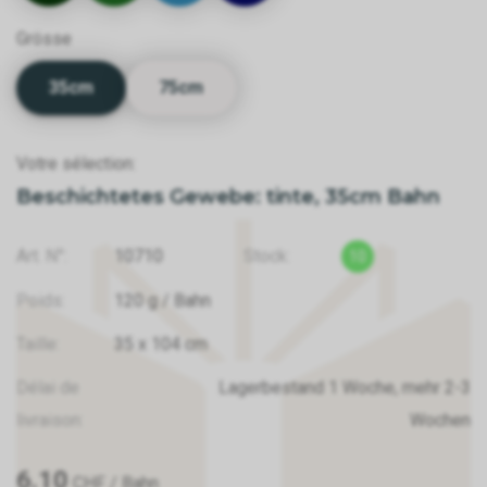
Grösse
35cm
75cm
Votre sélection:
Beschichtetes Gewebe: tinte, 35cm Bahn
Art. N°:
10710
Stock:
10
Poids:
120
g
/ Bahn
Taille:
35
x
104
cm
Délai de
Lagerbestand 1 Woche, mehr 2-3
livraison:
Wochen
6.10
CHF
/ Bahn