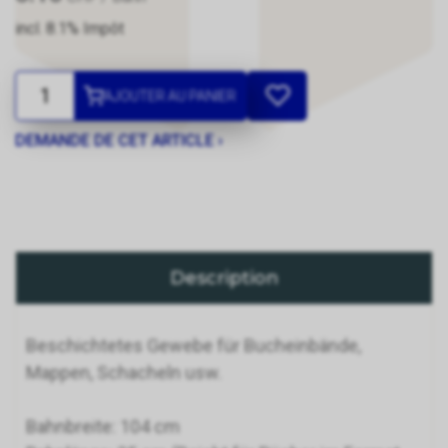
incl. 8.1% Impôt
AJOUTER AU PANIER
DEMANDE DE CET ARTICLE ›
Description
Beschichtetes Gewebe für Bucheinbände,
Mappen, Schacheln usw.
Bahnbreite: 104 cm