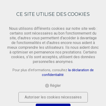
CE SITE UTILISE DES COOKIES
.
Nous utilisons différents cookies sur notre site web :
certains sont nécessaires au bon fonctionnement du
site, d'autres vous permettent d'accéder à davantage
Gewebe
de fonctionnalités et d'autres encore nous aident à
mieux comprendre les utilisateurs. Ils nous aident donc
à optimiser en permanence nos prestations. Certains
cookies, s'ils sont acceptés, utilisent des données
HOME
›
SHOP
›
MATERIAL
›
GEWEBE
›
BESCHICHTETES
personnelles anonymes.
GEWEBE: TINTE, 35CM BAHN
Pour plus d'informations, consultez
la déclaration de
confidentialité
.
Régler
Autoriser les cookies nécessaires