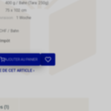
400
g
/ Bahn
(Tara: 250g)
75
x
102
cm
ivraison:
1 Woche
CHF
/ Bahn
 Impôt
AJOUTER AU PANIER
 DE CET ARTICLE ›
 (1)