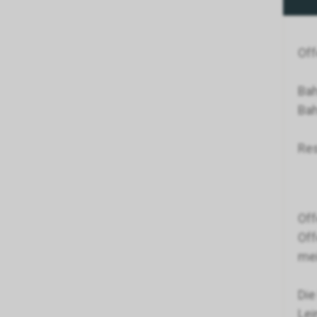
Off
Bah
Bah
Res
Off
Off
mei
Die
Lei