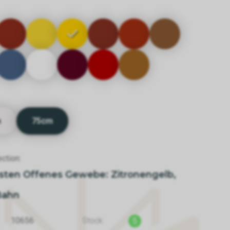
m
75cm
ction:
sten Offenes Gewebe: Zitronengelb,
Bahn
10656
Stock:
5