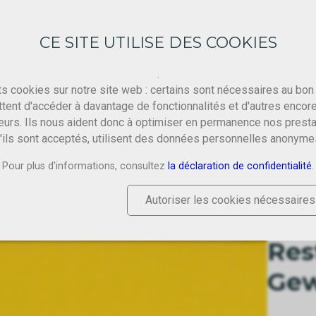
CE SITE UTILISE DES COOKIES
.
ts cookies sur notre site web : certains sont nécessaires au bon
tent d'accéder à davantage de fonctionnalités et d'autres encor
eurs. Ils nous aident donc à optimiser en permanence nos presta
'ils sont acceptés, utilisent des données personnelles anonyme
Pour plus d'informations, consultez
la déclaration de confidentialité
.
NES GEWEBE: ZITRONENGELB, 75CM BAHN
Autoriser les cookies nécessaires
Res
Ge