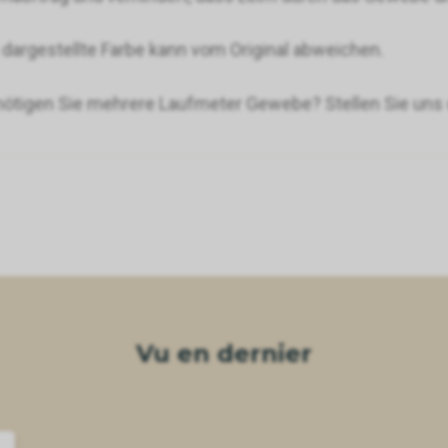
 dargestellte Farbe kann vom Original abweichen.
ötigen Sie mehrere Laufmeter Gewebe? Stellen Sie uns d
Vu en dernier