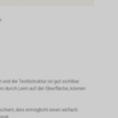
w.
nd die Textilstruktur ist gut sichtbar.
n durch Leim auf der Oberfläche, können
chiert, dies ermöglicht einen einfach
ingt.