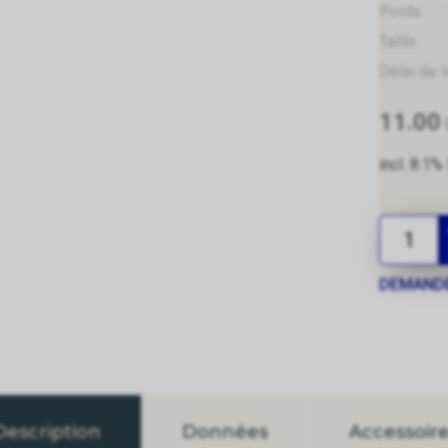
Poids:
Taille:
Délai de l
11.00
incl. 8.1%
DEMANDE
Description
Données
Accessoires