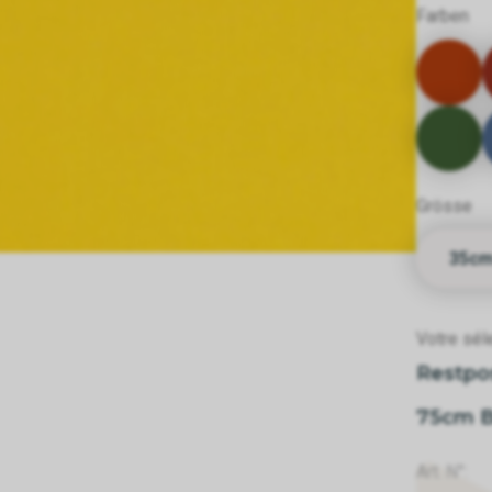
Farben
Grösse
35c
Votre séle
Restpo
75cm 
Art. N°: