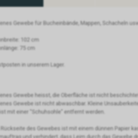
enes Gewebe für Bucheinbände, Mappen, Schacheln us
nbreite: 102 cm
nlänge: 75 cm
tposten in unserem Lager.
enes Gewebe heisst, die Oberfläche ist nicht beschichtet u
enes Gewebe ist nicht abwaschbar. Kleine Unsauberkeite
st mit einer "Schuhsohle" entfernt werden.
 Rückseite des Gewebes ist mit einem dünnen Papier kas
mauftrag und verhindert, dass Leim durch das Gewebe dr