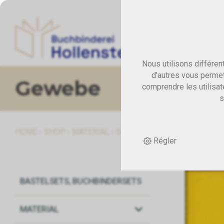
Nous utilisons différen
d'autres vous permet
Gewebe
comprendre les utilisat
s
HOME
›
SHOP
›
MATERIAL
›
GEWEBE
›
RESTPOSTEN OFFE
Régler
BASTELSETS, BUCHBINDERSETS
MATERIAL