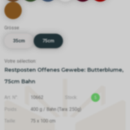
Grösse
35cm
75cm
Votre sélection:
Restposten Offenes Gewebe: Butterblume,
75cm Bahn
Art. N°:
10662
Stock:
5
Poids:
400
g
/ Bahn
(Tara: 250g)
Taille:
75
x
100
cm