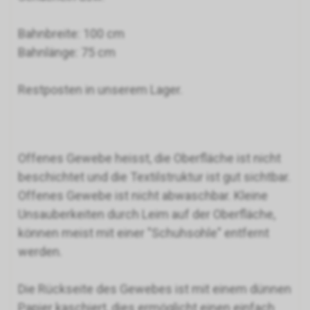
Bahnbreite: 100 cm
Bahnlänge: 75 cm
Restposten in unserem Lager.
Offenes Gewebe heisst, die Oberfläche ist nicht
beschichtet und die Textilstruktur ist gut sichtbar.
Offenes Gewebe ist nicht abwaschbar. Kleine
Unsauberkeiten durch Leim auf der Oberfläche,
können meist mit einer "Schuhsohle" entfernt
werden.
Die Rückseite des Gewebes ist mit einem dünnen
Papier kaschiert, dies ermöglicht einen einfach