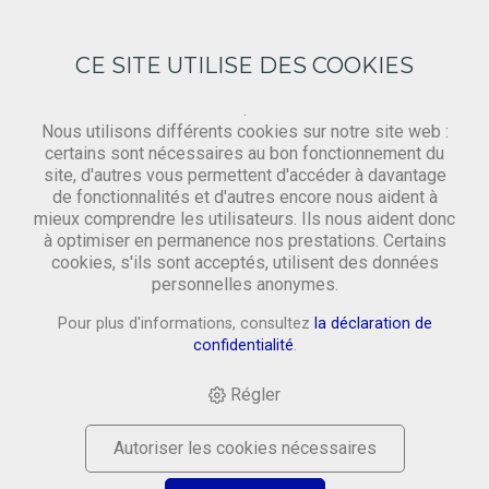
CE SITE UTILISE DES COOKIES
.
Nous utilisons différents cookies sur notre site web :
certains sont nécessaires au bon fonctionnement du
site, d'autres vous permettent d'accéder à davantage
Gewebe
de fonctionnalités et d'autres encore nous aident à
mieux comprendre les utilisateurs. Ils nous aident donc
à optimiser en permanence nos prestations. Certains
cookies, s'ils sont acceptés, utilisent des données
HOME
›
SHOP
›
MATERIAL
›
GEWEBE
›
RESTPOSTEN
personnelles anonymes.
OFFENES GEWEBE: BUTTERBLUME, 75CM BAHN
Pour plus d'informations, consultez
la déclaration de
confidentialité
.
Régler
Autoriser les cookies nécessaires