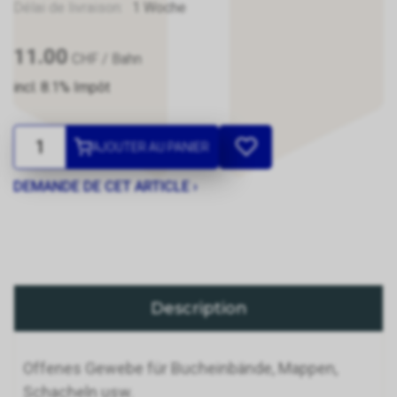
Délai de livraison:
1 Woche
11.00
CHF
/ Bahn
incl. 8.1% Impôt
AJOUTER AU PANIER
DEMANDE DE CET ARTICLE ›
Description
Offenes Gewebe für Bucheinbände, Mappen,
Schacheln usw.