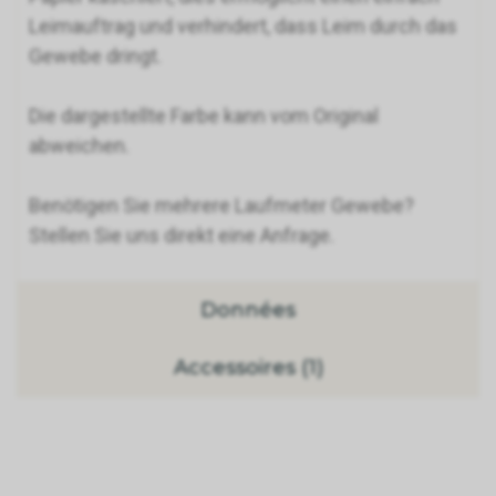
Leimauftrag und verhindert, dass Leim durch das
Gewebe dringt.
Die dargestellte Farbe kann vom Original
abweichen.
Benötigen Sie mehrere Laufmeter Gewebe?
Stellen Sie uns direkt eine Anfrage.
Données
Accessoires (1)