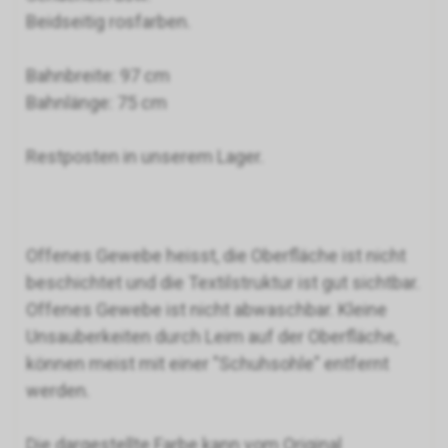
Beidseitig rosfarben.
Bahnbreite: 97 cm
Bahnlänge: 75 cm
Restposten in unserem Lager.
Offenes Gewebe heisst, die Oberfläche ist nicht
beschichtet und die Textilstruktur ist gut sichtbar.
Offenes Gewebe ist nicht abwaschbar. Kleine
Unsauberkeiten durch Leim auf der Oberfläche,
können meist mit einer "Schuhsohle" entfernt
werden.
Die dargestellte Farbe kann vom Original