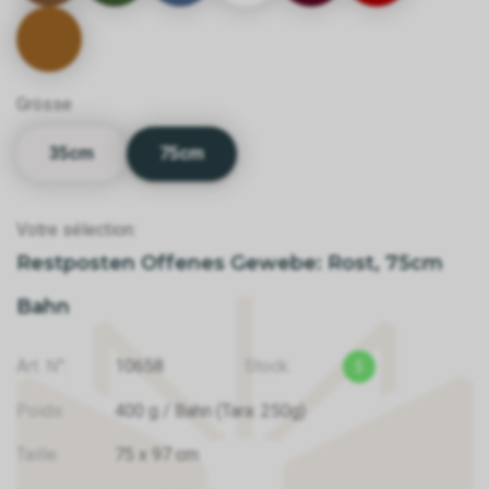
Grösse
35cm
75cm
Votre sélection:
Restposten Offenes Gewebe: Rost, 75cm
Bahn
Art. N°:
10658
Stock:
5
Poids:
400
g
/ Bahn
(Tara: 250g)
Taille:
75
x
97
cm