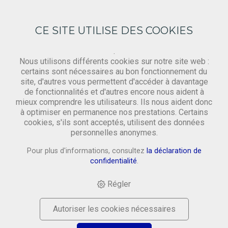
CE SITE UTILISE DES COOKIES
.
Nous utilisons différents cookies sur notre site web :
certains sont nécessaires au bon fonctionnement du
site, d'autres vous permettent d'accéder à davantage
Gewebe
de fonctionnalités et d'autres encore nous aident à
mieux comprendre les utilisateurs. Ils nous aident donc
à optimiser en permanence nos prestations. Certains
cookies, s'ils sont acceptés, utilisent des données
HOME
›
SHOP
›
MATERIAL
›
GEWEBE
›
RESTPOSTEN
personnelles anonymes.
OFFENES GEWEBE: ROST, 75CM BAHN
Pour plus d'informations, consultez
la déclaration de
confidentialité
.
Régler
Autoriser les cookies nécessaires