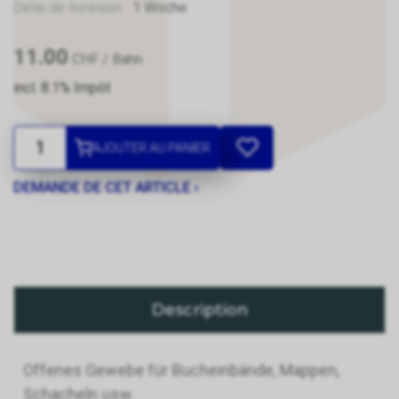
Délai de livraison:
1 Woche
11.00
CHF
/ Bahn
incl. 8.1% Impôt
AJOUTER AU PANIER
DEMANDE DE CET ARTICLE ›
Description
Offenes Gewebe für Bucheinbände, Mappen,
Schacheln usw.