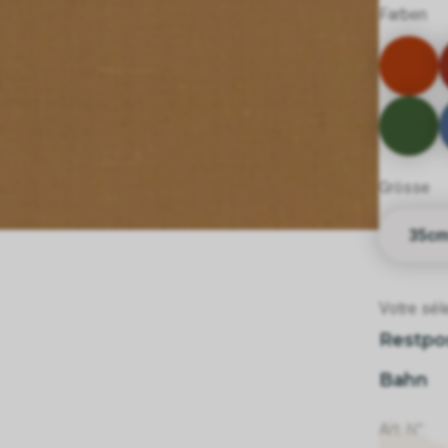
Farben
Grösse
35c
Votre séle
Restpo
Bahn
Art. N°: