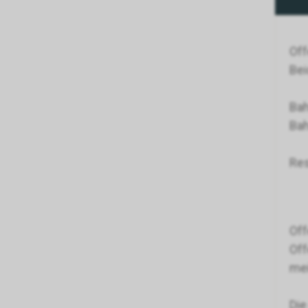
Off
Bei
Bah
Bah
Res
Off
Off
mei
Die