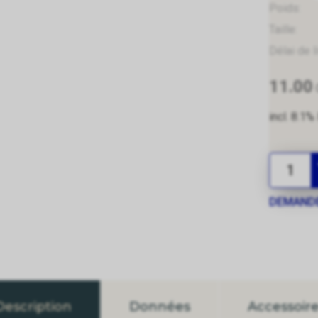
Poids:
Taille:
Délai de l
11.00
incl. 8.1%
DEMANDE
Description
Données
Accessoires