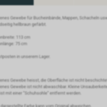
enes Gewebe für Bucheinbände, Mappen, Schacheln us
dseitig hellbraun gefärbt.
nbreite: 113 cm
nlänge: 75 cm
tposten in unserem Lager.
enes Gewebe heisst, die Oberfläche ist nicht beschichtet u
enes Gewebe ist nicht abwaschbar. Kleine Unsauberkeite
st mit einer "Schuhsohle" entfernt werden.
 dargestellte Farbe kann vom Original abweichen.