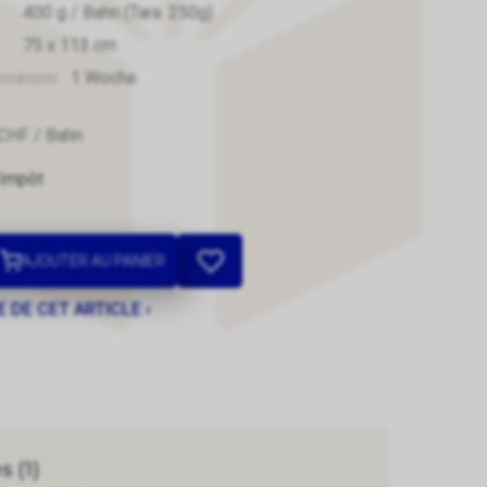
400
g
/ Bahn
(Tara: 250g)
75
x
113
cm
ivraison:
1 Woche
CHF
/ Bahn
 Impôt
AJOUTER AU PANIER
 DE CET ARTICLE ›
 (1)