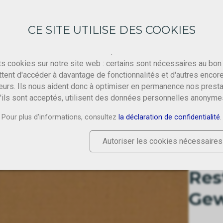
CE SITE UTILISE DES COOKIES
.
ts cookies sur notre site web : certains sont nécessaires au bon
tent d'accéder à davantage de fonctionnalités et d'autres encor
eurs. Ils nous aident donc à optimiser en permanence nos presta
'ils sont acceptés, utilisent des données personnelles anonyme
Pour plus d'informations, consultez
la déclaration de confidentialité
.
NES GEWEBE: HELLBRAUN, 75CM BAHN
Autoriser les cookies nécessaires
Res
Ge