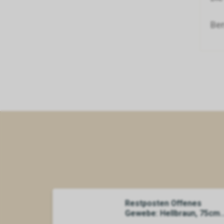
Ben
Restposten Offenes
Gewebe: Hellbraun, 75cm
Bahn