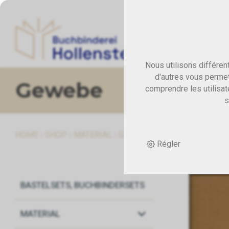
Nous utilisons différen
d'autres vous permet
Gewebe
comprendre les utilisat
s
HOME
›
SHOP
›
MATERIAL
›
GEWEBE
›
RESTPOSTEN OFFE
Régler
BASTELSETS, BUCHBINDERSETS
MATERIAL