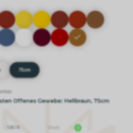
m
75cm
ction:
sten Offenes Gewebe: Hellbraun, 75cm
10674
Stock:
5