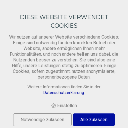
DIESE WEBSITE VERWENDET
COOKIES
Wir nutzen auf unserer Website verschiedene Cookies:
Einige sind notwendig für den korrekten Betrieb der
Website, andere ermöglichen Ihnen mehr
Funktionalitäten, und noch andere helfen uns dabei, die
Kirchgemeinde
Nutzenden besser zu verstehen. Sie sind also eine
Hilfe, unsere Leistungen stetig zu optimieren. Einige
Cookies, sofern zugestimmt, nutzen anonymisierte,
Seit Jahren binden wir für Kirchgemeinden Protokolle und
personenbezogene Daten.
Jahresrechnungen. Gesangbücher werden bei uns für eine
lange Benutzung stabil repariert. Wenn Sie Ideen haben für
Weitere Informationen finden Sie in der
Gäste- oder Erinnerungsbücher beraten wir Sie gerne.
Datenschutzerklärung
.
Für Ihre Taufregister stellen wir Ordner her oder binden die
Blätter zu einem schönen Buch.
Einstellen
Gerne erstellen wir Ihnen eine unverbindliche Offerte.
Notwendige zulassen
Alle zulassen