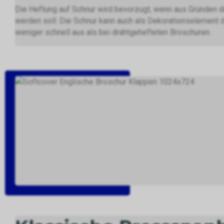
Die Heftung auf Schnur wird bevorzugt, wenn aus Gründen d
werden soll. Die Schnur kann auch als Dekorationselement 
weniger schnell aus als bei drahtgehefteten Broschuren.