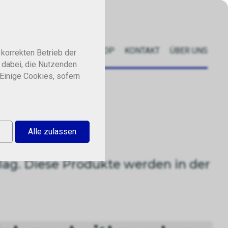
E
BUCHBINDEKURSE
SHOP
KONTAKT
ÜBER UNS
korrekten Betrieb der
 dabei, die Nutzenden
 Einige Cookies, sofern
Alle zulassen
g. Diese Produkte werden in der