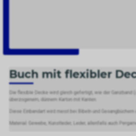
Buch mit flexibler De
Die flexible Decke wird gleich gefertigt, wie der Ganzband 
überzogenem, dünnem Karton mit Kanten.
Diese Einbandart wird meist bei Bibeln und Gesangbüchern
Material: Gewebe, Kunstleder, Leder, allenfalls auch Pergam