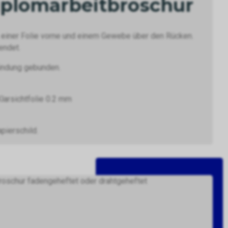
Diplomarbeitbroschur
 einer Folie vorne und einem Gewebe über den Rücken.
endet.
bindung gebunden.
larsichtfolie 0.2 mm
pierschild.