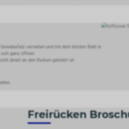
 Gewebefalz versehen und mit dem letzten Blatt in
 sich ganz öffnen.
icht direkt an den Rücken geklebt ist.
alten.
Freirücken Brosch