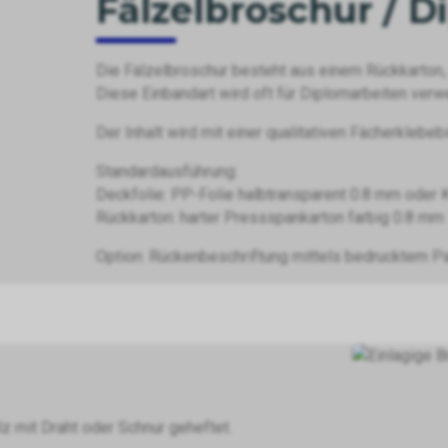
Fälzelbroschur / 
Die Fälzelbroschur besteht aus einem Rückkarton,
Diese Einbandart wird oft für Diplomarbeiten verw
Der Inhalt wird mit einer qualitativen Fächerklebe
Standardausführung:
Deckfolie: PP-Folie halbtransparent 0.8 mm oder K
Rückkarton: harter Pressspankarton farbig 0.8 mm
Option: Rückenbeschriftung mittels bedrucktem Pa
lz mit Draht oder Schnur geheftet.