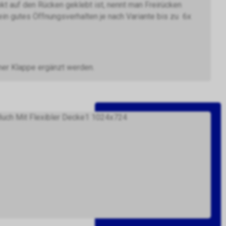
ekt auf den Rücken geklebt ist, nennt man Freirücken
in gutes Öffnungsverhalten je nach Variante bis zu 6x
ner Klappe ergänzt werden.