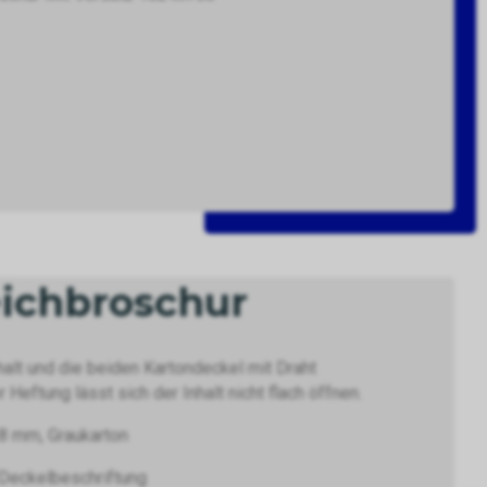
ichbroschur
alt und die beiden Kartondeckel mit Draht
ftung lässt sich der Inhalt nicht flach öffnen.
.8 mm, Graukarton
 Deckelbeschriftung