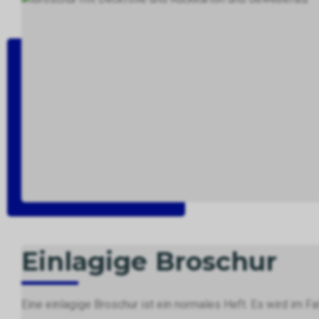
Einlagige Broschur
Eine einlagige Broschur ist ein normales Heft. Es wird im Fa