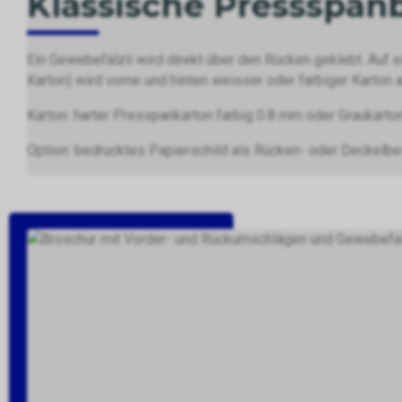
Klassische Pressspan
Ein Gewebefälzli wird direkt über den Rücken geklebt. Auf 
Karton) wird vorne und hinten weisser oder farbiger Karton 
Karton: harter Presspankarton farbig 0.8 mm oder Graukarto
Option: bedrucktes Papierschild als Rücken- oder Deckelbe