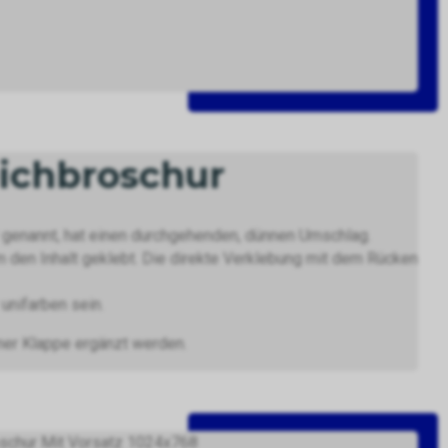
ichbroschur
genannt, hat einen durchgehenden, dünnen Umschlag.
m den Inhalt geklebt. Die direkte Verklebung mit dem Rücken
unifarben sein.
ner Klappe ergänzt werden.