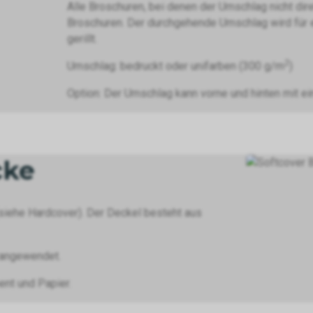
Alle Broschuren, bei denen der Umschlag nicht dir
Broschuren. Der durchgehende Umschlag wird für e
gerillt.
2
Umschlag: bedruckt oder unifarben (300 g/m
)
Option: Der Umschlag kann vorne und hinten mit ei
cke
(siehe Hardcover). Der Deckel besteht aus
 angewendet.
ent und Papier.