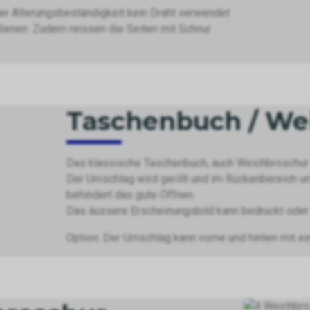
er Alterungsbeständigkeit kein Draht verwendet
dienen. Zudem reissen die Seiten mit Schnur
Taschenbuch / We
Das klassische Taschenbuch, auch Weichbroschur 
Der Umschlag wird gerillt und im Rückenbereich u
behindert das gute Öffnen.
Das äussere Erscheinungsbild kann bedruckt oder 
Option: Der Umschlag kann vorne und hinten mit ei