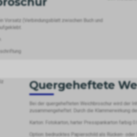
broschur
ein Vorsatz (Verbindungsblatt zwischen Buch und
aufgeklebt.
n
schriftung
Quergeheftete We
Bei der quergehefteten Weichbroschur wird der Inh
zusammengeheftet. Durch die Klammerwirkung der He
Karton: Fotokarton, harter Presspankarton farbig 0
Option: bedrucktes Papierschild als Rücken- oder