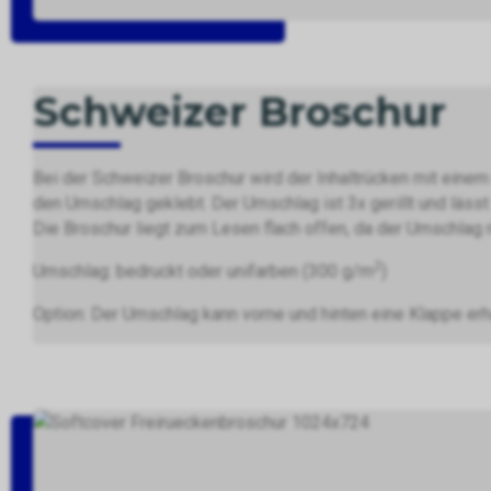
Schweizer Broschur
Bei der Schweizer Broschur wird der Inhaltrücken mit einem
den Umschlag geklebt. Der Umschlag ist 3x gerillt und lässt
Die Broschur liegt zum Lesen flach offen, da der Umschlag n
2
Umschlag: bedruckt oder unifarben (300 g/m
)
Option: Der Umschlag kann vorne und hinten eine Klappe erh