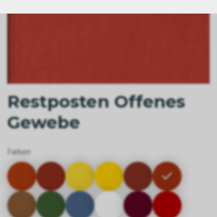
Restposten Offenes
Gewebe
Farben