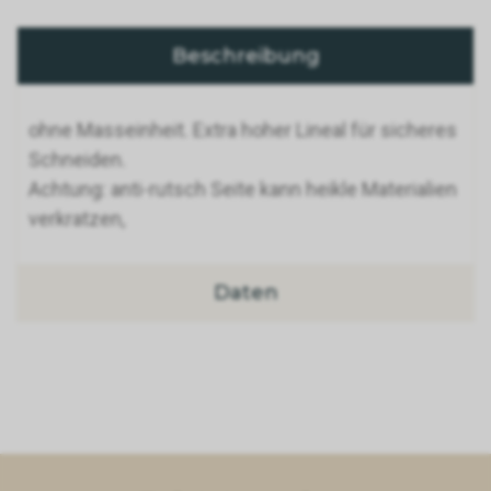
Beschreibung
ohne Masseinheit. Extra hoher Lineal für sicheres
Schneiden.
Achtung: anti-rutsch Seite kann heikle Materialien
verkratzen,
Daten