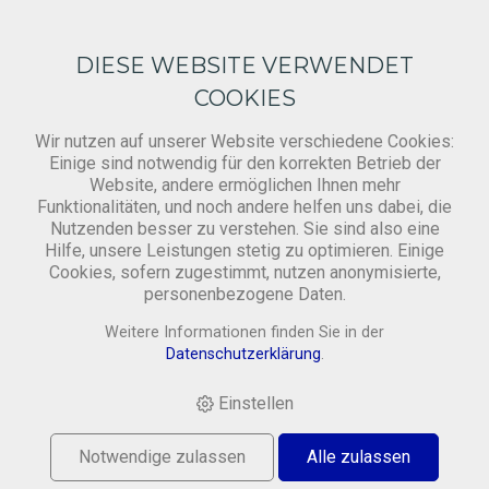
DIESE WEBSITE VERWENDET
COOKIES
Wir nutzen auf unserer Website verschiedene Cookies:
Einige sind notwendig für den korrekten Betrieb der
Werkzeuge
Website, andere ermöglichen Ihnen mehr
Funktionalitäten, und noch andere helfen uns dabei, die
Nutzenden besser zu verstehen. Sie sind also eine
Hilfe, unsere Leistungen stetig zu optimieren. Einige
HOME
›
SHOP
›
WERKZEUGE & PINSEL
›
LINEAL
Cookies, sofern zugestimmt, nutzen anonymisierte,
(SCHNEIDELINEAL), DICK, HARTKARTON, CA. 45CM, EINE
personenbezogene Daten.
SEITE ANTIRUTSCH,
Weitere Informationen finden Sie in der
Datenschutzerklärung
.
Einstellen
Notwendige zulassen
Alle zulassen