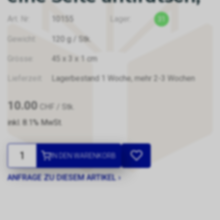
Art. Nr:
10155
Lager:
31
Gewicht:
120
g
/ Stk.
Grösse:
45
x
3
x
1
cm
Lieferzeit:
Lagerbestand 1 Woche, mehr 2-3 Wochen
10.00
CHF
/ Stk.
inkl. 8.1% MwSt.
IN DEN WARENKORB
ANFRAGE ZU DIESEM ARTIKEL ›