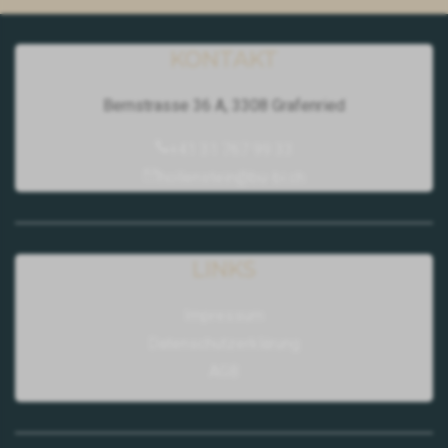
KONTAKT
Bernstrasse 36 A, 3308 Grafenried
+41 31 767 99 33
hollenstein@bu-bi.ch
LINKS
Impressum
Datenschutzerklärung
AGB