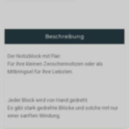
Beschreibung
Der Notizblock mit Flair.
Für Ihre kleinen Zwischennotizen oder als
Mitbringsel für Ihre Liebsten.
Jeder Block wird von Hand gedreht.
Es gibt stark gedrehte Blöcke und solche mit nur
einer sanften Windung.