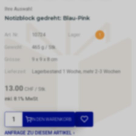
Ihre Auswahl:
Notizblock gedreht: Blau-Pink
Art. Nr:
10724
Lager:
1
Gewicht:
465
g
/ Stk.
Grösse:
9
x
9
x
8
cm
Lieferzeit:
Lagerbestand 1 Woche, mehr 2-3 Wochen
13.00
CHF
/ Stk.
inkl. 8.1% MwSt.
IN DEN WARENKORB
ANFRAGE ZU DIESEM ARTIKEL ›