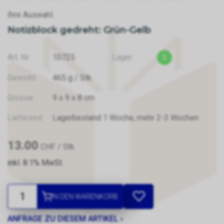
Ihre Auswahl:
Notizblock gedreht: Grün-Gelb
Art. Nr:
10725
Lager:
5
Gewicht:
465
g
/ Stk.
Grösse:
9
x
9
x
8
cm
Lieferzeit:
Lagerbestand 1 Woche, mehr 2-3 Wochen
13.00
CHF
/ Stk.
inkl. 8.1% MwSt.
IN DEN WARENKORB
ANFRAGE ZU DIESEM ARTIKEL ›