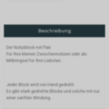
Beschreibung
Der Notizblock mit Flair.
Für Ihre kleinen Zwischennotizen oder als
Mitbringsel für Ihre Liebsten.
Jeder Block wird von Hand gedreht.
Es gibt stark gedrehte Blöcke und solche mit nur
einer sanften Windung.